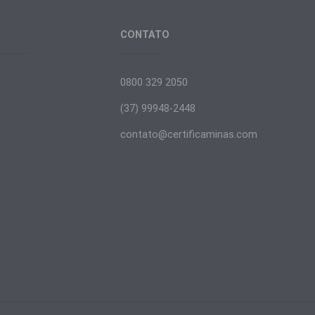
UPORTE
CONTATO
ixar Certificado
0800 329 2050
staladores e Drives
(37) 99948-2448
contato@certificaminas.com