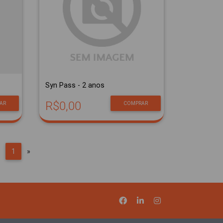
Syn Pass - 2 anos
R$0,00
AR
COMPRAR
Previous
Next
1
»