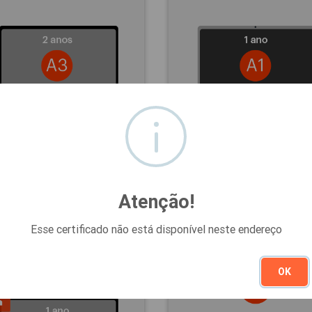
oa Física A3
Pessoa Jurídica A1
193,00
R$130,00
COMPRAR
COMPR
Atenção!
Esse certificado não está disponível neste endereço
OK