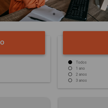
do
Todos
1 ano
2 anos
3 anos