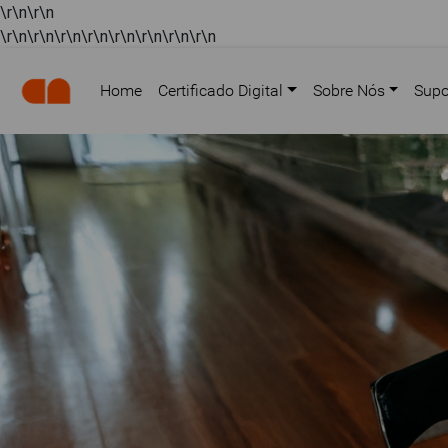
\r\n
\r\n
\r\n
\r\n
\r\n\r\n\r\n\r\n\r\n\r\n
Home
Certificado Digital
Sobre Nós
Supo