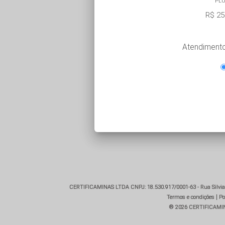
PL
R$ 25
Atendimento 
CERTIFICAMINAS LTDA CNPJ: 18.530.917/0001-63 - Rua Silviano
|
Termos e condições
Po
® 2026 CERTIFICAMINAS