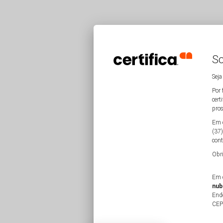
So
Seja
Por 
cert
pros
Em c
(37)
cont
Obri
Em c
nub
Ende
CEP